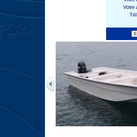
Votre 
Té