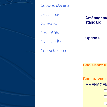
Cuves & Bassins
Techniques
Aménageme
standard :
Garanties
Formalités
Options
Livraison Îles
Contactez-nous
Choisissez u
Cochez vos o
AMENAGEM