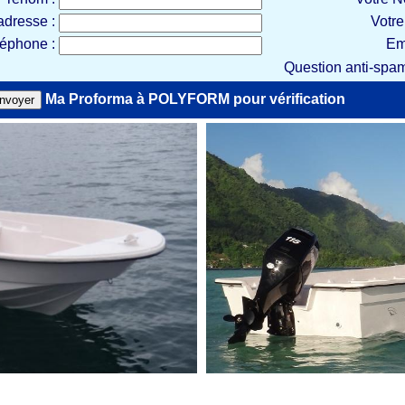
adresse :
Votre
léphone :
Em
Question anti-spam
Ma Proforma à POLYFORM pour vérification