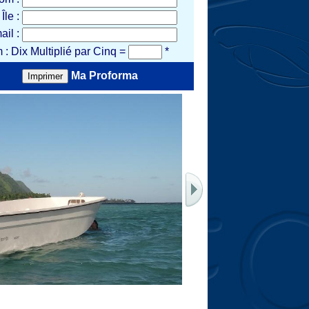
 Île :
ail :
 : Dix Multiplié par Cinq =
*
Ma Proforma